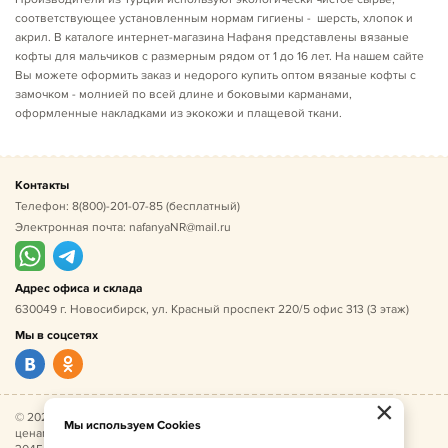
соответствующее установленным нормам гигиены - шерсть, хлопок и
акрил. В каталоге интернет-магазина Нафаня представлены вязаные
кофты для мальчиков с размерным рядом от 1 до 16 лет. На нашем сайте
Вы можете оформить заказ и недорого купить оптом вязаные кофты с
замочком - молнией по всей длине и боковыми карманами,
оформленные накладками из экокожи и плащевой ткани.
Контакты
Телефон:
8(800)-201-07-85
(бесплатный)
Электронная почта:
nafanyaNR@mail.ru
Адрес офиса и склада
630049 г. Новосибирск, ул. Красный проспект 220/5 офис 313 (3 этаж)
Мы в соцсетях
×
© 2026 Нафаня — оптовые поставки детской одежды по
Мы используем Cookies
ценам производителя. ИНН 541005493544, ОГРН