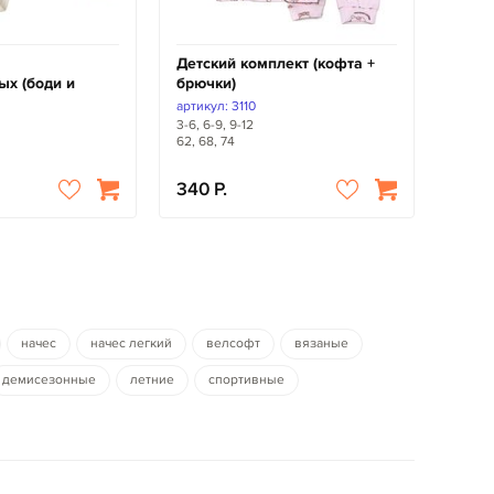
Детский комплект (кофта +
х (боди и
брючки)
артикул: 3110
3-6, 6-9, 9-12
62, 68, 74
340
начес
начес легкий
велсофт
вязаные
демисезонные
летние
спортивные