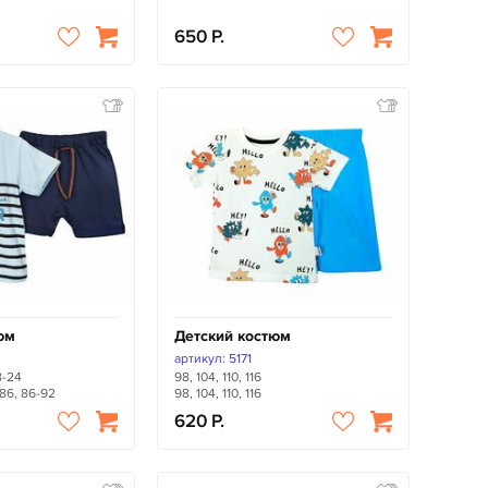
650
юм
Детский костюм
артикул: 5171
18-24
98, 104, 110, 116
-86, 86-92
98, 104, 110, 116
620