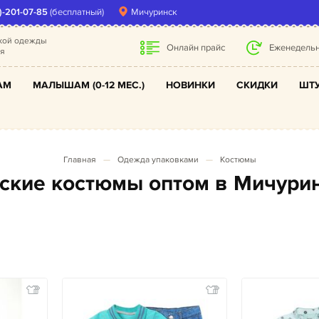
)-201-07-85
(бесплатный)
Мичуринск
ской одежды
Онлайн прайс
Еженедельн
ля
АМ
МАЛЫШАМ (0-12 МЕС.)
НОВИНКИ
СКИДКИ
ШТУ
Главная
Одежда упаковками
Костюмы
тские костюмы оптом в Мичури