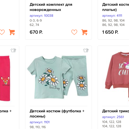
Детский комплект для
Детский костю
новорожденных
платье)
артикул: 10038
артикул: 4111
0-3, 6-9
86, 92, 98, 104
62, 74
86, 92, 98, 104
670
1 650
олка +
Детский костюм (футболка +
Детский трик
лосины)
артикул: 2561
104, 122, 128
артикул: 1101
104, 122, 128
98, 110, 116