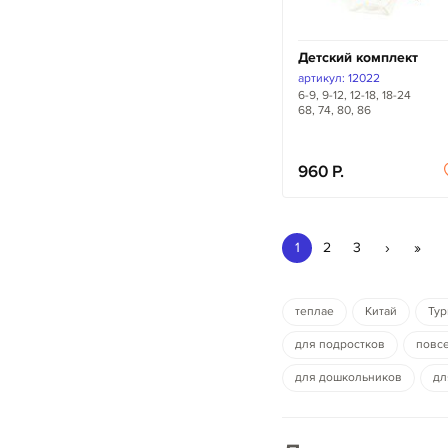
Детский комплект
артикул: 12022
6-9, 9-12, 12-18, 18-24
68, 74, 80, 86
960
›
»
1
2
3
теплае
Китай
Тур
для подростков
повс
для дошкольников
дл