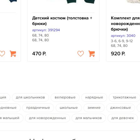
Детский костюм (толстовка +
Комплект для
брюки)
новорожденны
брючки)
артикул: 391294
68, 74, 80
артикул: 3040
68, 74, 80
3-6, 6-9, 9-12
68, 74, 80
470
920
ция
для школьников
велюровые
нарядные
трикотажные
едневные
праздничные
школьные
зимние
джинсовые
я малышей
для новорожденных
для мальчиков
для девочек