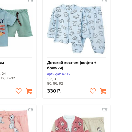
юм
Детский костюм (кофта +
брючки)
18-24
артикул: 4705
-86, 86-92
1, 2, 3
80, 86, 92
330