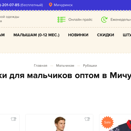
)-201-07-85
(бесплатный)
Мичуринск
ской одежды
Онлайн прайс
Еженедельн
ля
АМ
МАЛЫШАМ (0-12 МЕС.)
НОВИНКИ
СКИДКИ
ШТУ
Главная
Мальчикам
Рубашки
ки для мальчиков оптом в Мич
Sale