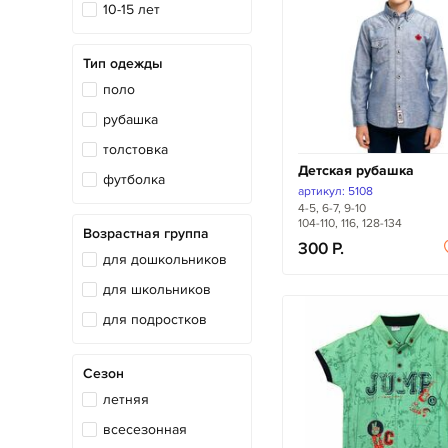
10-15 лет
Тип одежды
поло
рубашка
толстовка
Детская рубашка
футболка
артикул: 5108
4-5, 6-7, 9-10
104-110, 116, 128-134
Возрастная группа
300
для дошкольников
для школьников
для подростков
Сезон
летняя
всесезонная