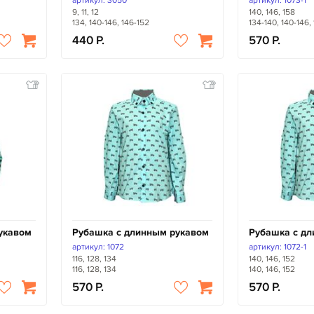
артикул: 3050
артикул: 1073-1
9, 11, 12
140, 146, 158
134, 140-146, 146-152
134-140, 140-146,
440
570
укавом
Рубашка с длинным рукавом
Рубашка с д
артикул: 1072
артикул: 1072-1
116, 128, 134
140, 146, 152
116, 128, 134
140, 146, 152
570
570