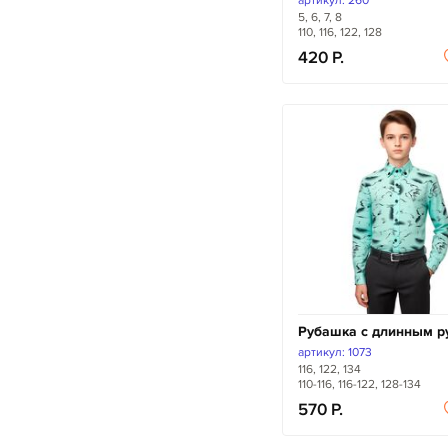
артикул: 260
5, 6, 7, 8
110, 116, 122, 128
420
Рубашка с длинным р
артикул: 1073
116, 122, 134
110-116, 116-122, 128-134
570