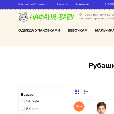
Как мы работаем
Новости
Контакты
8(800
Оптовые поставки дет
по ценам производите
ОДЕЖДА УПАКОВКАМИ
ДЕВОЧКАМ
МАЛЬЧИК
Рубаш
Возраст
1-4 года
Sale
5-9 лет