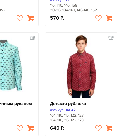
артикул: 1071
116, 140, 146, 158
 152
110-116, 134-140, 140-146, 152
570
линным рукавом
Детская рубашка
артикул: 14642
104, 110, 116, 122, 128
104, 110, 116, 122, 128
640