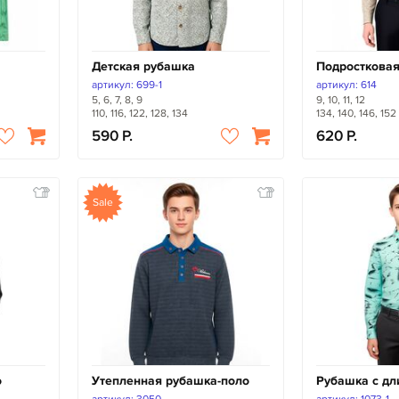
Детская рубашка
Подросткова
артикул: 699-1
артикул: 614
5, 6, 7, 8, 9
9, 10, 11, 12
110, 116, 122, 128, 134
134, 140, 146, 152
590
620
Sale
о
Утепленная рубашка-поло
Рубашка с д