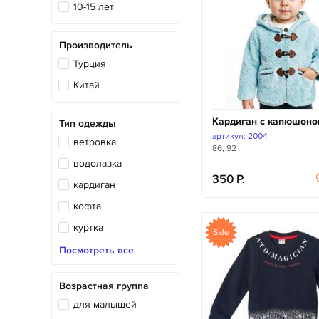
10-15 лет
Производитель
Турция
Китай
Кардиган с капюшон
Тип одежды
артикул: 2004
ветровка
86, 92
водолазка
350
кардиган
кофта
куртка
Sale
лонгслив
Посмотреть все
свитшот
Возрастная группа
толстовка
для малышей
худи