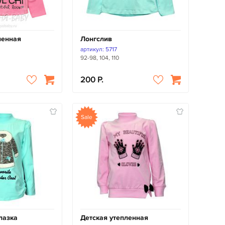
ленная
Лонгслив
артикул: 5717
92-98, 104, 110
200
Sale
лазка
Детская утепленная