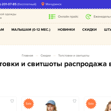
)-201-07-85
(бесплатный)
Мичуринск
ской одежды
Онлайн прайс
Еженедельн
ля
АМ
МАЛЫШАМ (0-12 МЕС.)
НОВИНКИ
СКИДКИ
ШТУ
Главная
Скидки
Толстовки и свитшоты
лстовки и свитшоты распродажа
Sale
Sale