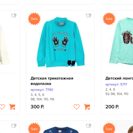
Sale
Sale
Детская трикотажная
Детский лонг
водолазка
артикул: 5717
2, 4, 6
артикул: 7740
92-98, 104, 110
3, 4, 5, 6
98, 104, 110, 116
300
200
Sale
Sale