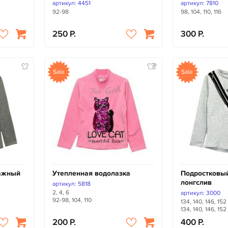
артикул: 4451
артикул: 7810
92-98
98, 104, 110, 116
250
300
Sale
Sale
тажный
Утепленная водолазка
Подростковы
лонгслив
артикул: 5818
2, 4, 6
артикул: 3000
92-98, 104, 110
134, 140, 146, 152
134, 140, 146, 152
200
400