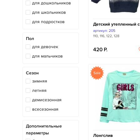
для дошкольников
для школьников
для подростков
Детский утепленный 
артикул: 205
110, 116, 122, 128
Пол
для девочек
420
для мальчиков
Сезон
Sale
зимняя
летняя
демисезонная
всесезонная
Дополнительные
параметры
Лонгслив