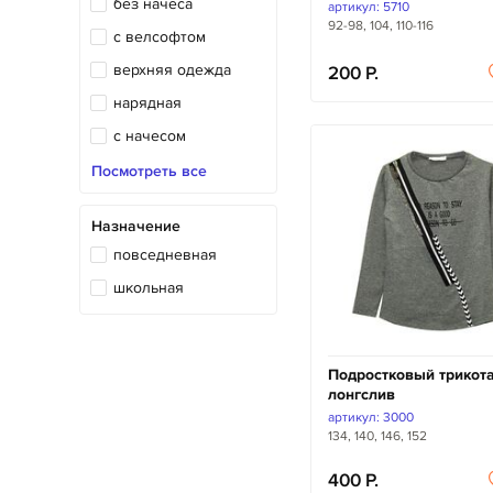
без начеса
артикул: 5710
92-98, 104, 110-116
с велсофтом
верхняя одежда
200
нарядная
с начесом
с легким начесом
Посмотреть все
теплая
Назначение
трикотажная
повседневная
школьная
Подростковый трико
лонгслив
артикул: 3000
134, 140, 146, 152
400