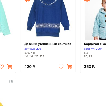
Детский утепленный свитшот
Кардиган с 
артикул: 205
артикул: 2004
5, 6, 7, 8
1, 2
110, 116, 122, 128
86, 92
420
350