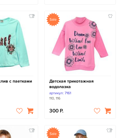
Sale
слив с паетками
Детская трикотажная
водолазка
артикул: 7161
110, 116
300
Sale