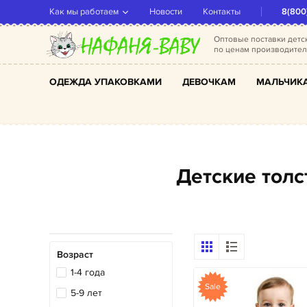
Как мы работаем
Новости
Контакты
8(800
Оптовые поставки дет
по ценам производите
ОДЕЖДА УПАКОВКАМИ
ДЕВОЧКАМ
МАЛЬЧИК
Детские то
Возраст
1-4 года
Sale
5-9 лет