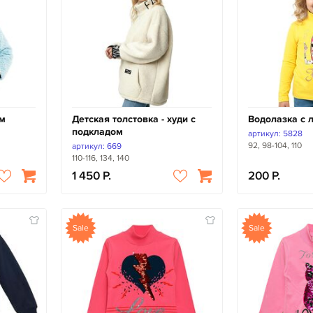
ом
Детская толстовка - худи с
Водолазка с 
подкладом
артикул: 5828
92, 98-104, 110
артикул: 669
110-116, 134, 140
1 450
200
Sale
Sale