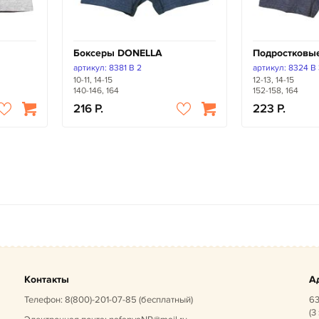
Боксеры DONELLA
Подростковы
артикул: 8381 B 2
артикул: 8324 B
10-11, 14-15
12-13, 14-15
140-146, 164
152-158, 164
216
223
Контакты
А
Телефон:
8(800)-201-07-85
(бесплатный)
63
(3