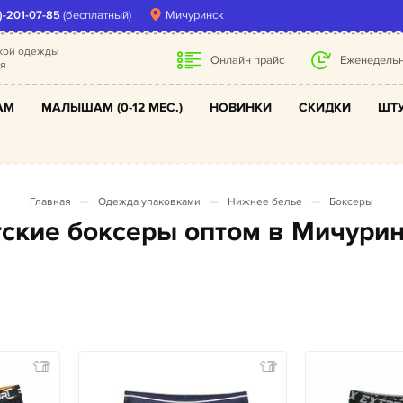
)-201-07-85
(бесплатный)
Мичуринск
ской одежды
Онлайн прайс
Еженедельн
ля
АМ
МАЛЫШАМ (0-12 МЕС.)
НОВИНКИ
СКИДКИ
ШТУ
Главная
Одежда упаковками
Нижнее белье
Боксеры
етские боксеры оптом в Мичури