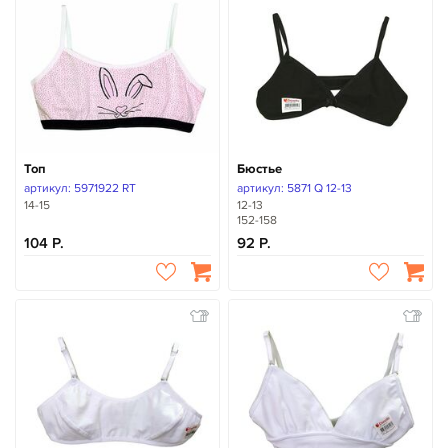
Топ
Бюстье
артикул: 5971922 RT
артикул: 5871 Q 12-13
14-15
12-13
152-158
104
92