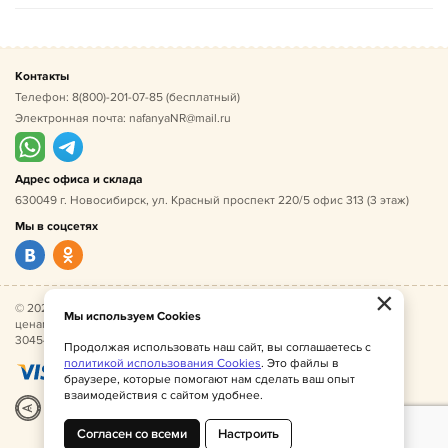
Контакты
Телефон:
8(800)-201-07-85
(бесплатный)
Электронная почта:
nafanyaNR@mail.ru
Адрес офиса и склада
630049 г. Новосибирск, ул. Красный проспект 220/5 офис 313 (3 этаж)
Мы в соцсетях
×
© 2026 Нафаня — оптовые поставки детской одежды по
Мы используем Cookies
ценам производителя. ИНН 541005493544, ОГРН
304541027500052.
Продолжая использовать наш сайт, вы соглашаетесь с
политикой использования Cookies
. Это файлы в
браузере, которые помогают нам сделать ваш опыт
взаимодействия с сайтом удобнее.
Разработка
|
Веб-аналитика
Согласен со всеми
Настроить