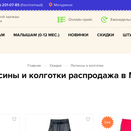
)-201-07-85
(бесплатный)
Мичуринск
ской одежды
Онлайн прайс
Еженедельн
ля
АМ
МАЛЫШАМ (0-12 МЕС.)
НОВИНКИ
СКИДКИ
ШТУ
Главная
Скидки
Легинсы и колготки
осины и колготки распродажа в
Sale