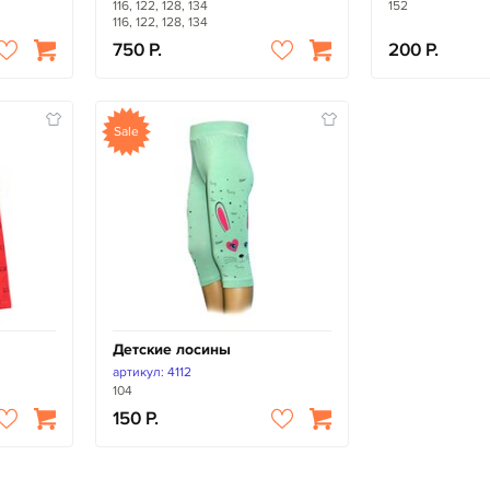
116, 122, 128, 134
152
116, 122, 128, 134
750
200
Sale
Детские лосины
артикул: 4112
104
150