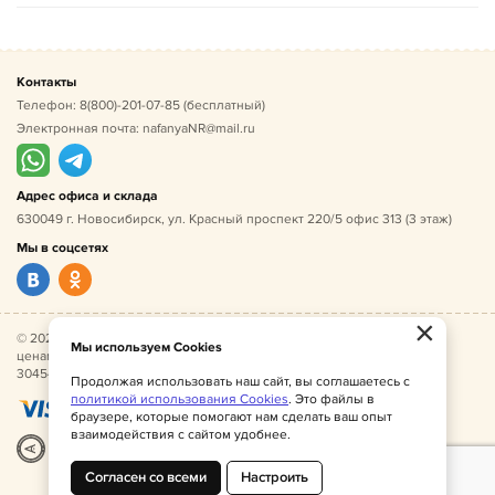
Контакты
Телефон:
8(800)-201-07-85
(бесплатный)
Электронная почта:
nafanyaNR@mail.ru
Адрес офиса и склада
630049 г. Новосибирск, ул. Красный проспект 220/5 офис 313 (3 этаж)
Мы в соцсетях
×
© 2026 Нафаня — оптовые поставки детской одежды по
Мы используем Cookies
ценам производителя. ИНН 541005493544, ОГРН
304541027500052.
Продолжая использовать наш сайт, вы соглашаетесь с
политикой использования Cookies
. Это файлы в
браузере, которые помогают нам сделать ваш опыт
взаимодействия с сайтом удобнее.
Разработка
|
Веб-аналитика
Согласен со всеми
Настроить