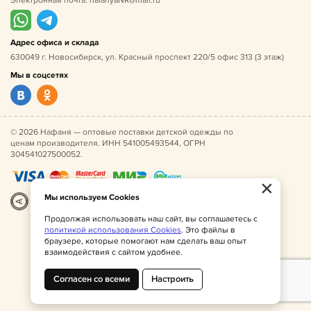
Электронная почта:
nafanyaNR@mail.ru
Адрес офиса и склада
630049 г. Новосибирск, ул. Красный проспект 220/5 офис 313 (3 этаж)
Мы в соцсетях
© 2026 Нафаня — оптовые поставки детской одежды по
ценам производителя. ИНН 541005493544, ОГРН
304541027500052.
×
Мы используем Cookies
Разработка
|
Веб-аналитика
Продолжая использовать наш сайт, вы соглашаетесь с
политикой использования Cookies
. Это файлы в
браузере, которые помогают нам сделать ваш опыт
взаимодействия с сайтом удобнее.
Согласен со всеми
Настроить