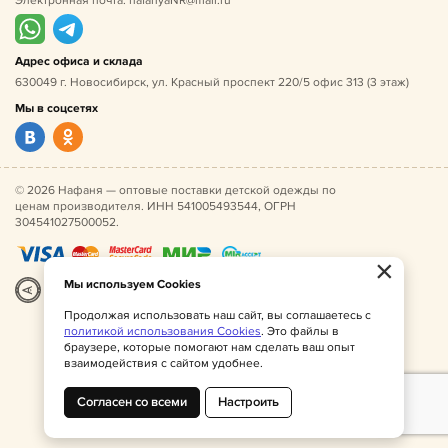
Электронная почта:
nafanyaNR@mail.ru
Адрес офиса и склада
630049 г. Новосибирск, ул. Красный проспект 220/5 офис 313 (3 этаж)
Мы в соцсетях
© 2026 Нафаня — оптовые поставки детской одежды по
ценам производителя. ИНН 541005493544, ОГРН
304541027500052.
×
Мы используем Cookies
Разработка
|
Веб-аналитика
Продолжая использовать наш сайт, вы соглашаетесь с
политикой использования Cookies
. Это файлы в
браузере, которые помогают нам сделать ваш опыт
взаимодействия с сайтом удобнее.
Согласен со всеми
Настроить