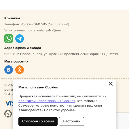
Контакты
Телефон:
8(800)-201-07-85
(бесплатный)
Электронная почта:
nafanyaNR@mail.ru
Адрес офиса и склада
630049 г. Новосибирск, ул. Красный проспект 220/5 офис 313 (3 этаж)
Мы в соцсетях
×
© 2026 Нафаня — оптовые поставки детской одежды по
Мы используем Cookies
ценам производителя. ИНН 541005493544, ОГРН
304541027500052.
Продолжая использовать наш сайт, вы соглашаетесь с
политикой использования Cookies
. Это файлы в
браузере, которые помогают нам сделать ваш опыт
взаимодействия с сайтом удобнее.
Разработка
|
Веб-аналитика
Согласен со всеми
Настроить