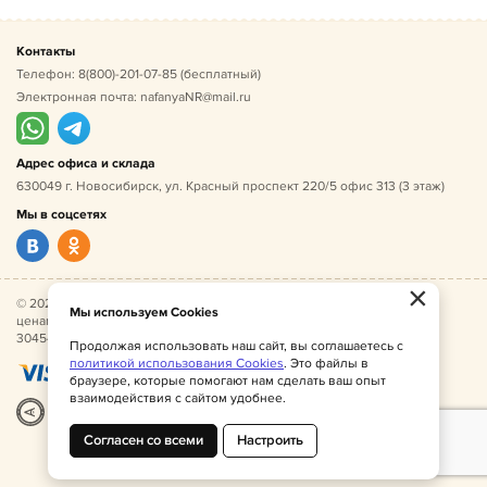
Контакты
Телефон:
8(800)-201-07-85
(бесплатный)
Электронная почта:
nafanyaNR@mail.ru
Адрес офиса и склада
630049 г. Новосибирск, ул. Красный проспект 220/5 офис 313 (3 этаж)
Мы в соцсетях
×
© 2026 Нафаня — оптовые поставки детской одежды по
Мы используем Cookies
ценам производителя. ИНН 541005493544, ОГРН
304541027500052.
Продолжая использовать наш сайт, вы соглашаетесь с
политикой использования Cookies
. Это файлы в
браузере, которые помогают нам сделать ваш опыт
взаимодействия с сайтом удобнее.
Разработка
|
Веб-аналитика
Согласен со всеми
Настроить