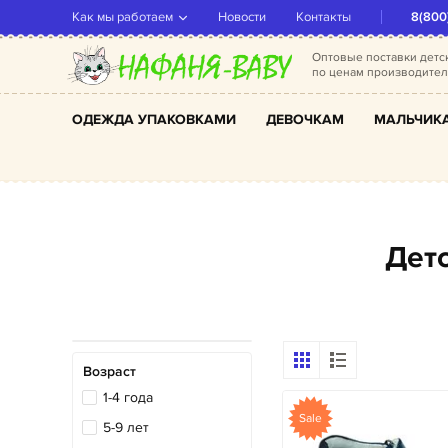
Как мы работаем
Новости
Контакты
8(800
Оптовые поставки дет
по ценам производите
ОДЕЖДА УПАКОВКАМИ
ДЕВОЧКАМ
МАЛЬЧИК
Де
Возраст
1-4 года
Sale
5-9 лет