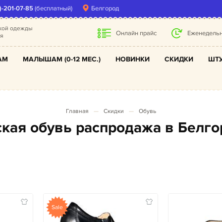
)-201-07-85
(бесплатный)
Белгород
ской одежды
Онлайн прайс
Еженедельн
ля
АМ
МАЛЫШАМ (0-12 МЕС.)
НОВИНКИ
СКИДКИ
ШТУ
Главная
Скидки
Обувь
тская обувь распродажа в Белг
Sale