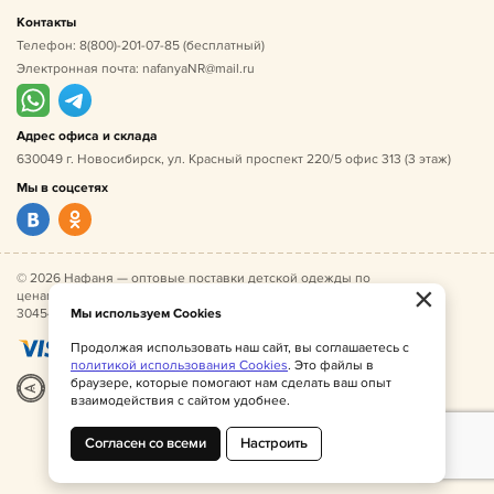
Контакты
Телефон:
8(800)-201-07-85
(бесплатный)
Электронная почта:
nafanyaNR@mail.ru
Адрес офиса и склада
630049 г. Новосибирск, ул. Красный проспект 220/5 офис 313 (3 этаж)
Мы в соцсетях
© 2026 Нафаня — оптовые поставки детской одежды по
×
ценам производителя. ИНН 541005493544, ОГРН
304541027500052.
Мы используем Cookies
Продолжая использовать наш сайт, вы соглашаетесь с
политикой использования Cookies
. Это файлы в
браузере, которые помогают нам сделать ваш опыт
Разработка
|
Веб-аналитика
взаимодействия с сайтом удобнее.
Согласен со всеми
Настроить