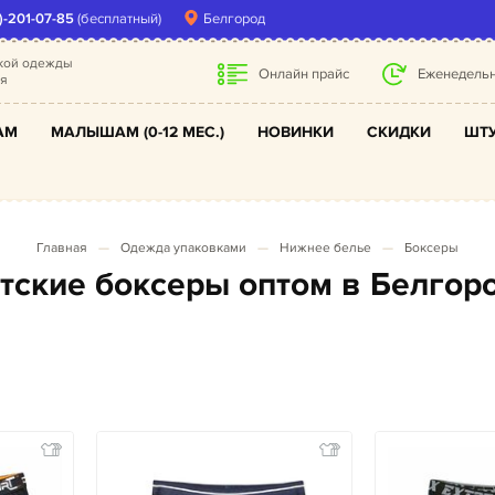
)-201-07-85
(бесплатный)
Белгород
ской одежды
Онлайн прайс
Еженедельн
ля
АМ
МАЛЫШАМ (0-12 МЕС.)
НОВИНКИ
СКИДКИ
ШТУ
Главная
Одежда упаковками
Нижнее белье
Боксеры
етские боксеры оптом в Белгор