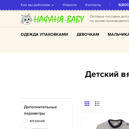
Как мы работаем
Новости
Контакты
8(800
Оптовые поставки дет
по ценам производите
ОДЕЖДА УПАКОВКАМИ
ДЕВОЧКАМ
МАЛЬЧИК
Детский 
Дополнительные
параметры
вязаная