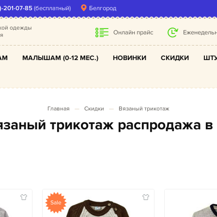
)-201-07-85
(бесплатный)
Белгород
ской одежды
Онлайн прайс
Еженедельн
ля
АМ
МАЛЫШАМ (0-12 МЕС.)
НОВИНКИ
СКИДКИ
ШТУ
Главная
Скидки
Вязаный трикотаж
вязаный трикотаж распродажа в
Sale