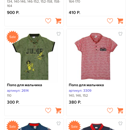
134, 140-146, 146-152, 152-158, 158-
164-170
164
900
410
Sale
Поло для мальчика
Поло для мальчика
артикул: 2614
артикул: 3309
110
140, 146, 152
300
380
Sale
Sale