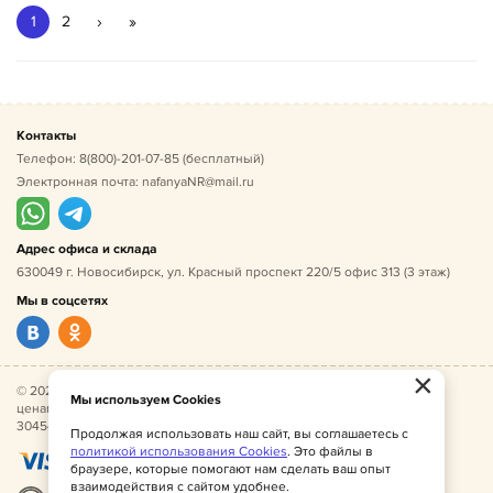
›
»
1
2
Контакты
Телефон:
8(800)-201-07-85
(бесплатный)
Электронная почта:
nafanyaNR@mail.ru
Адрес офиса и склада
630049 г. Новосибирск, ул. Красный проспект 220/5 офис 313 (3 этаж)
Мы в соцсетях
×
© 2026 Нафаня — оптовые поставки детской одежды по
Мы используем Cookies
ценам производителя. ИНН 541005493544, ОГРН
304541027500052.
Продолжая использовать наш сайт, вы соглашаетесь с
политикой использования Cookies
. Это файлы в
браузере, которые помогают нам сделать ваш опыт
взаимодействия с сайтом удобнее.