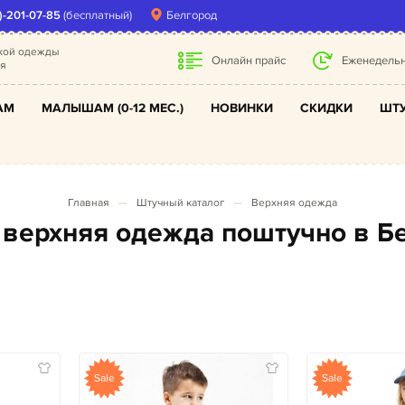
)-201-07-85
(бесплатный)
Белгород
ской одежды
Онлайн прайс
Еженедельн
ля
АМ
МАЛЫШАМ (0-12 МЕС.)
НОВИНКИ
СКИДКИ
ШТУ
Главная
Штучный каталог
Верхняя одежда
я верхняя одежда поштучно в Б
Sale
Sale