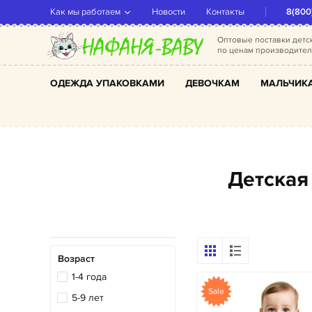
Как мы работаем
Новости
Контакты
8(800
Оптовые поставки дет
по ценам производите
ОДЕЖДА УПАКОВКАМИ
ДЕВОЧКАМ
МАЛЬЧИК
Детска
Возраст
1-4 года
Sale
5-9 лет