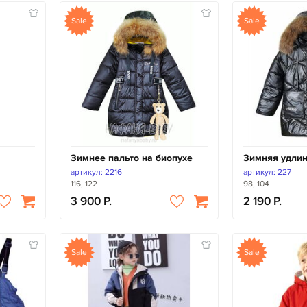
Sale
Sale
Зимнее пальто на биопухе
Зимняя удлин
артикул: 2216
артикул: 227
116, 122
98, 104
3 900
2 190
Sale
Sale