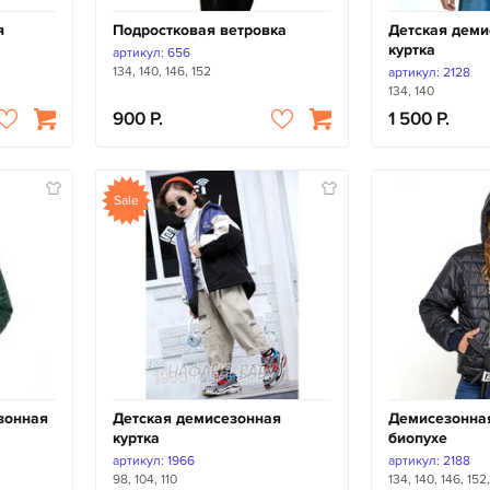
я
Подростковая ветровка
Детская деми
куртка
артикул: 656
134, 140, 146, 152
артикул: 2128
134, 140
900
1 500
Sale
зонная
Детская демисезонная
Демисезонная
куртка
биопухе
артикул: 1966
артикул: 2188
98, 104, 110
134, 140, 146, 152