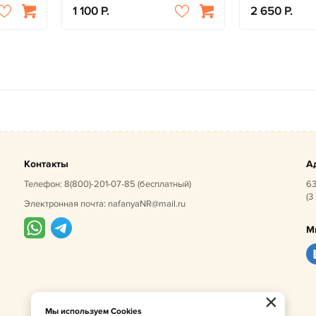
1 100
2 650
Контакты
А
Телефон:
8(800)-201-07-85
(бесплатный)
63
(3
Электронная почта:
nafanyaNR@mail.ru
М
×
Мы используем Cookies