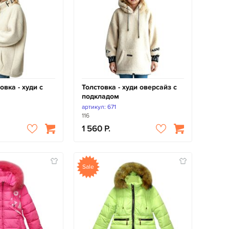
овка - худи с
Толстовка - худи оверсайз с
подкладом
артикул: 671
116
1 560
Sale