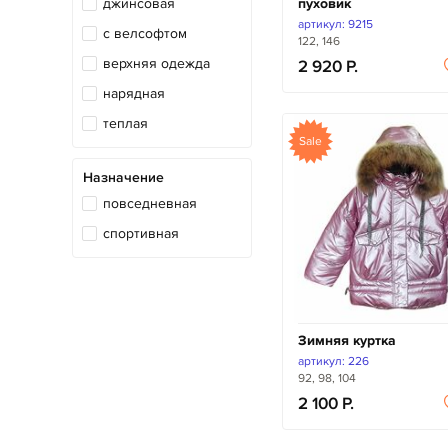
пуховик
джинсовая
артикул: 9215
с велсофтом
122, 146
верхняя одежда
2 920
нарядная
теплая
Sale
Назначение
повседневная
спортивная
Зимняя куртка
артикул: 226
92, 98, 104
2 100