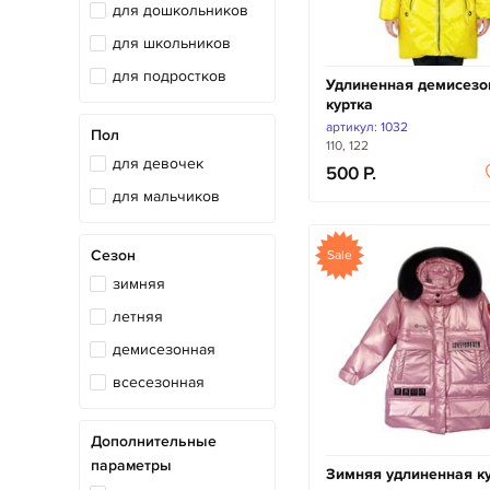
для дошкольников
парка
для школьников
полукомбинезон
для подростков
Удлиненная демисезо
толстовка
куртка
худи
артикул: 1032
Пол
110, 122
для девочек
500
для мальчиков
Сезон
Sale
зимняя
летняя
демисезонная
всесезонная
Дополнительные
параметры
Зимняя удлиненная ку