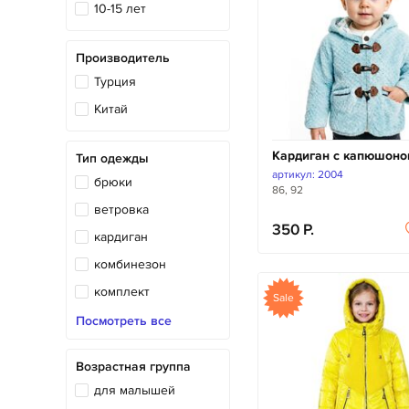
10-15 лет
Производитель
Турция
Китай
Кардиган с капюшон
Тип одежды
артикул: 2004
брюки
86, 92
ветровка
350
кардиган
комбинезон
комплект
Sale
костюм
Посмотреть все
кофта
Возрастная группа
куртка
для малышей
пальто