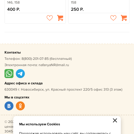
146, 158
158
400
250
Контакты
Телефон:
8(800)-201-07-85
(бесплатный)
Электронная почта:
nafanyaNR@mail.ru
Адрес офиса и склада
630049 г. Новосибирск, ул. Красный проспект 220/5 офис 313 (3 этаж)
Мы в соцсетях
×
© 2026 Нафаня — оптовые поставки детской одежды по
Мы используем Cookies
ценам производителя. ИНН 541005493544, ОГРН
304541027500052.
Продолжая использовать наш сайт, вы соглашаетесь с