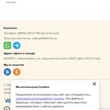
теплая
Контакты
Телефон:
8(800)-201-07-85
(бесплатный)
Электронная почта:
nafanyaNR@mail.ru
Адрес офиса и склада
630049 г. Новосибирск, ул. Красный проспект 220/5 офис 313 (3 этаж)
Мы в соцсетях
×
© 2026 Нафаня — оптовые поставки детской одежды по
Мы используем Cookies
ценам производителя. ИНН 541005493544, ОГРН
304541027500052.
Продолжая использовать наш сайт, вы соглашаетесь с
политикой использования Cookies
. Это файлы в
браузере, которые помогают нам сделать ваш опыт
взаимодействия с сайтом удобнее.
Разработка
|
Веб-аналитика