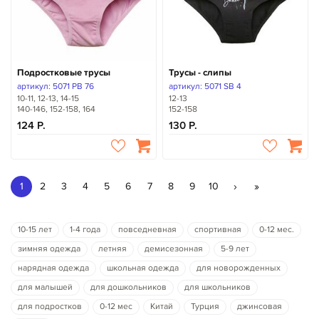
Подростковые трусы
Трусы - слипы
артикул: 5071 PB 76
артикул: 5071 SB 4
10-11, 12-13, 14-15
12-13
140-146, 152-158, 164
152-158
124
130
›
»
1
2
3
4
5
6
7
8
9
10
10-15 лет
1-4 года
повседневная
спортивная
0-12 мес.
зимняя одежда
летняя
демисезонная
5-9 лет
нарядная одежда
школьная одежда
для новорожденных
для малышей
для дошкольников
для школьников
для подростков
0-12 мес
Китай
Турция
джинсовая