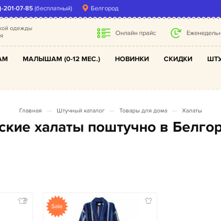
)-201-07-85
(бесплатный)
Белгород
ской одежды
Онлайн прайс
Еженедельн
ля
АМ
МАЛЫШАМ (0-12 МЕС.)
НОВИНКИ
СКИДКИ
ШТУ
Главная
Штучный каталог
Товары для дома
Халаты
тские халаты поштучно в Белго
Sale