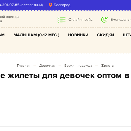
)-201-07-85
(бесплатный)
Белгород
ской одежды
Онлайн прайс
Еженедельн
ля
АМ
МАЛЫШАМ (0-12 МЕС.)
НОВИНКИ
СКИДКИ
ШТУ
Главная
Девочкам
Верхняя одежда
Жилеты
ые жилеты для девочек оптом в