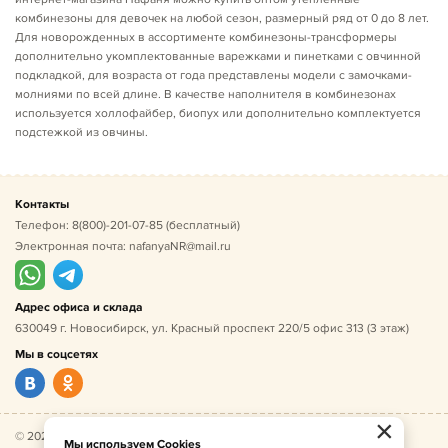
комбинезоны для девочек на любой сезон, размерный ряд от 0 до 8 лет.
Для новорожденных в ассортименте комбинезоны-трансформеры
дополнительно укомплектованные варежками и пинетками с овчинной
подкладкой, для возраста от года представлены модели с замочками-
молниями по всей длине. В качестве наполнителя в комбинезонах
используется холлофайбер, биопух или дополнительно комплектуется
подстежкой из овчины.
Контакты
Телефон:
8(800)-201-07-85
(бесплатный)
Электронная почта:
nafanyaNR@mail.ru
Адрес офиса и склада
630049 г. Новосибирск, ул. Красный проспект 220/5 офис 313 (3 этаж)
Мы в соцсетях
×
© 2026 Нафаня — оптовые поставки детской одежды по
Мы используем Cookies