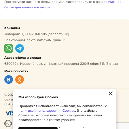
Для покупки нижнего белья для мальчиков пройдите в раздел
Нижнее
белье для мальчиков оптом
.
Контакты
Телефон:
8(800)-201-07-85
(бесплатный)
Электронная почта:
nafanyaNR@mail.ru
Адрес офиса и склада
630049 г. Новосибирск, ул. Красный проспект 220/5 офис 313 (3 этаж)
Мы в соцсетях
×
© 2026 Нафаня — оптовые поставки детской одежды по
Мы используем Cookies
ценам производителя. ИНН 541005493544, ОГРН
304541027500052.
Продолжая использовать наш сайт, вы соглашаетесь с
политикой использования Cookies
. Это файлы в
браузере, которые помогают нам сделать ваш опыт
взаимодействия с сайтом удобнее.
Разработка
|
Веб-аналитика