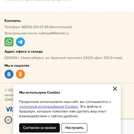
Контакты
Телефон:
8(800)-201-07-85
(бесплатный)
Электронная почта:
nafanyaNR@mail.ru
Адрес офиса и склада
630049 г. Новосибирск, ул. Красный проспект 220/5 офис 313 (3 этаж)
Мы в соцсетях
×
© 2026 Нафаня — оптовые поставки детской одежды по
Мы используем Cookies
ценам производителя. ИНН 541005493544, ОГРН
304541027500052.
Продолжая использовать наш сайт, вы соглашаетесь с
политикой использования Cookies
. Это файлы в
браузере, которые помогают нам сделать ваш опыт
взаимодействия с сайтом удобнее.
Разработка
|
Веб-аналитика
Согласен со всеми
Настроить