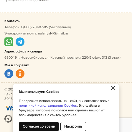
Контакты
Телефон:
8(800)-201-07-85
(бесплатный)
Электронная почта:
nafanyaNR@mail.ru
Адрес офиса и склада
630049 г. Новосибирск, ул. Красный проспект 220/5 офис 313 (3 этаж)
Мы в соцсетях
×
© 2026 Нафаня — оптовые поставки детской одежды по
Мы используем Cookies
ценам производителя. ИНН 541005493544, ОГРН
304541027500052.
Продолжая использовать наш сайт, вы соглашаетесь с
политикой использования Cookies
. Это файлы в
браузере, которые помогают нам сделать ваш опыт
взаимодействия с сайтом удобнее.
Разработка
|
Веб-аналитика
Согласен со всеми
Настроить