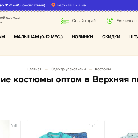
)-201-07-85
(бесплатный)
Верхняя Пышма
ской одежды
Онлайн прайс
Еженедельн
ля
АМ
МАЛЫШАМ (0-12 МЕС.)
НОВИНКИ
СКИДКИ
ШТУ
Главная
Одежда упаковками
Костюмы
ские костюмы оптом в Верхняя