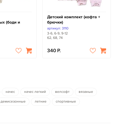
Детский комплект (кофта +
х (боди и
брючки)
артикул: 3110
3-6, 6-9, 9-12
62, 68, 74
340
начес
начес легкий
велсофт
вязаные
демисезонные
летние
спортивные