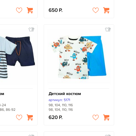
650
юм
Детский костюм
артикул: 5171
18-24
98, 104, 110, 116
-86, 86-92
98, 104, 110, 116
620