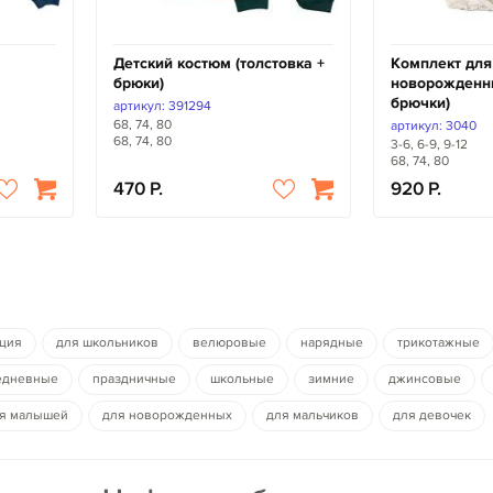
Детский костюм (толстовка +
Комплект для
брюки)
новорожденны
брючки)
артикул: 391294
68, 74, 80
артикул: 3040
68, 74, 80
3-6, 6-9, 9-12
68, 74, 80
470
920
ция
для школьников
велюровые
нарядные
трикотажные
едневные
праздничные
школьные
зимние
джинсовые
я малышей
для новорожденных
для мальчиков
для девочек