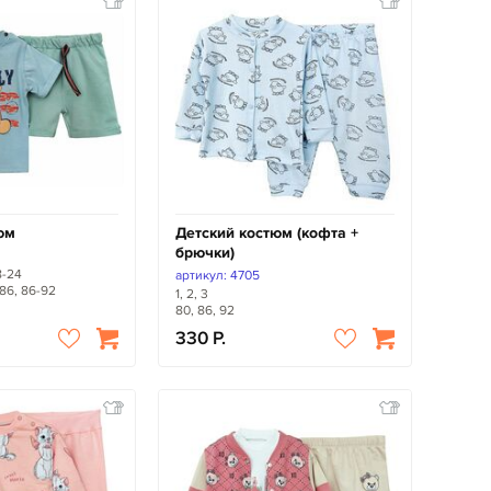
юм
Детский костюм (кофта +
брючки)
18-24
артикул: 4705
-86, 86-92
1, 2, 3
80, 86, 92
330