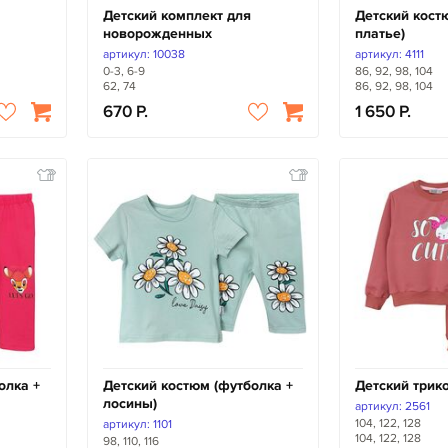
Детский комплект для
Детский костю
новорожденных
платье)
артикул: 10038
артикул: 4111
0-3, 6-9
86, 92, 98, 104
62, 74
86, 92, 98, 104
670
1 650
олка +
Детский костюм (футболка +
Детский трик
лосины)
артикул: 2561
104, 122, 128
артикул: 1101
104, 122, 128
98, 110, 116