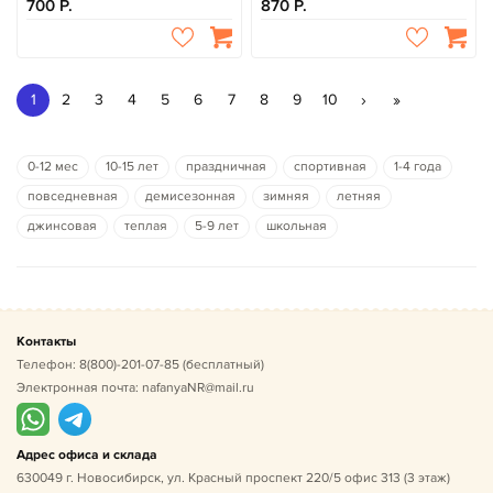
700
870
›
»
1
2
3
4
5
6
7
8
9
10
0-12 мес
10-15 лет
праздничная
спортивная
1-4 года
повседневная
демисезонная
зимняя
летняя
джинсовая
теплая
5-9 лет
школьная
Контакты
Телефон:
8(800)-201-07-85
(бесплатный)
Электронная почта:
nafanyaNR@mail.ru
Адрес офиса и склада
630049 г. Новосибирск, ул. Красный проспект 220/5 офис 313 (3 этаж)