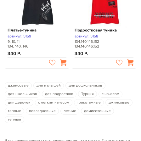
Платье-туника
Подростковая туника
артикул: 5159
артикул: 5158
9, 10, 11
134,140,146,152
134, 140, 146
134,140,146,152
340
340
джинсовые
для малышей
для дошкольников
для школьников
для подростков
Турция
с начесом
для девочек
с легким начесом
трикотажные
джинсовые
теплые
повседневные
летние
демисезонные
теплые
В последнее время стали популярны детские туники. Туника остается