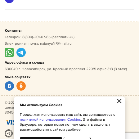
Контакты
Телефон:
8(800)-201-07-85
(бесплатный)
Электронная почта:
nafanyaNR@mail.ru
Адрес офиса и склада
630049 г. Новосибирск, ул. Красный проспект 220/5 офис 313 (3 этаж)
Мы в соцсетях
×
© 2026 Нафаня — оптовые поставки детской одежды по
Мы используем Cookies
ценам производителя. ИНН 541005493544, ОГРН
304541027500052.
Продолжая использовать наш сайт, вы соглашаетесь с
политикой использования Cookies
. Это файлы в
браузере, которые помогают нам сделать ваш опыт
взаимодействия с сайтом удобнее.
Разработка
|
Веб-аналитика