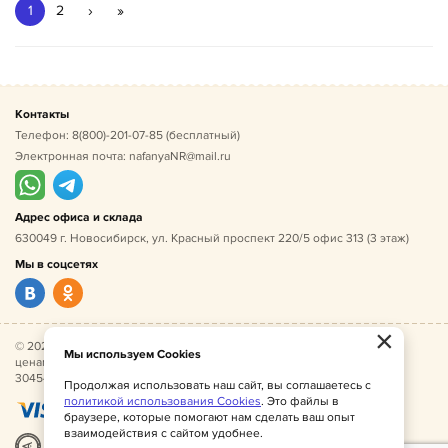
›
»
1
2
Контакты
Телефон:
8(800)-201-07-85
(бесплатный)
Электронная почта:
nafanyaNR@mail.ru
Адрес офиса и склада
630049 г. Новосибирск, ул. Красный проспект 220/5 офис 313 (3 этаж)
Мы в соцсетях
×
© 2026 Нафаня — оптовые поставки детской одежды по
Мы используем Cookies
ценам производителя. ИНН 541005493544, ОГРН
304541027500052.
Продолжая использовать наш сайт, вы соглашаетесь с
политикой использования Cookies
. Это файлы в
браузере, которые помогают нам сделать ваш опыт
взаимодействия с сайтом удобнее.
Разработка
|
Веб-аналитика