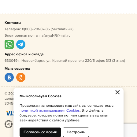
Контакты
Телефон:
8(800)-201-07-85
(бесплатный)
Электронная почта:
nafanyaNR@mail.ru
Адрес офиса и склада
630049 г. Новосибирск, ул. Красный проспект 220/5 офис 313 (3 этаж)
Мы в соцсетях
×
© 2026 Нафаня — оптовые поставки детской одежды по
Мы используем Cookies
ценам производителя. ИНН 541005493544, ОГРН
304541027500052.
Продолжая использовать наш сайт, вы соглашаетесь с
политикой использования Cookies
. Это файлы в
браузере, которые помогают нам сделать ваш опыт
взаимодействия с сайтом удобнее.
Разработка
|
Веб-аналитика
Согласен со всеми
Настроить