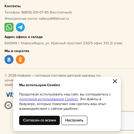
Контакты
Телефон:
8(800)-201-07-85
(бесплатный)
Электронная почта:
nafanyaNR@mail.ru
Адрес офиса и склада
630049 г. Новосибирск, ул. Красный проспект 220/5 офис 313 (3 этаж)
Мы в соцсетях
© 2026 Нафаня — оптовые поставки детской одежды по
×
ценам производителя. ИНН 541005493544, ОГРН
304541027500052.
Мы используем Cookies
Продолжая использовать наш сайт, вы соглашаетесь с
политикой использования Cookies
. Это файлы в
браузере, которые помогают нам сделать ваш опыт
Разработка
|
Веб-аналитика
взаимодействия с сайтом удобнее.
Согласен со всеми
Настроить