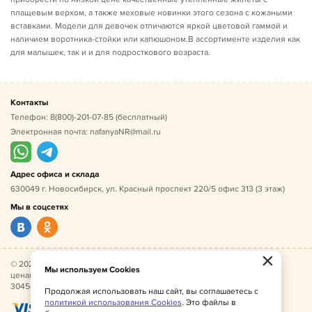
плащевым верхом, а также меховые новинки этого сезона с кожаными
вставками. Модели для девочек отличаются яркой цветовой гаммой и
наличием воротника-стойки или капюшоном.В ассортименте изделия как
для малышек, так и и для подросткового возраста.
Контакты
Телефон:
8(800)-201-07-85
(бесплатный)
Электронная почта:
nafanyaNR@mail.ru
Адрес офиса и склада
630049 г. Новосибирск, ул. Красный проспект 220/5 офис 313 (3 этаж)
Мы в соцсетях
×
© 2026 Нафаня — оптовые поставки детской одежды по
Мы используем Cookies
ценам производителя. ИНН 541005493544, ОГРН
304541027500052.
Продолжая использовать наш сайт, вы соглашаетесь с
политикой использования Cookies
. Это файлы в