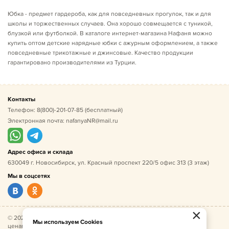
Юбка - предмет гардероба, как для повседневных прогулок, так и для
школы и торжественных случаев. Она хорошо совмещается с туникой,
блузкой или футболкой. В каталоге интернет-магазина Нафаня можно
купить оптом детские нарядные юбки с ажурным оформлением, а также
повседневные трикотажные и джинсовые. Качество продукции
гарантировано производителями из Турции.
Контакты
Телефон:
8(800)-201-07-85
(бесплатный)
Электронная почта:
nafanyaNR@mail.ru
Адрес офиса и склада
630049 г. Новосибирск, ул. Красный проспект 220/5 офис 313 (3 этаж)
Мы в соцсетях
×
© 2026 Нафаня — оптовые поставки детской одежды по
Мы используем Cookies
ценам производителя. ИНН 541005493544, ОГРН