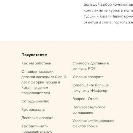
Большой выбор комплектов 
комплекты из курток и пол
Турции и Китая (Пекин) мо
от ветра и снега; горнолыж
Покупателям
Как мы работаем
стоимость доставки в
регионы РФ?
Оптовые поставки
детской одежды от 0 до 14
Условия возврата
лет
с фабрик Турции и
Совершайте больше
Китая по ценам
покупок у «Нафани»
производителей
Вопрос - Ответ
Сотрудничество
Пользовательское
Как заказать
соглашение
Доставка и оплата
Условия использования
Как рассчитать
файлов cookie
предварительную