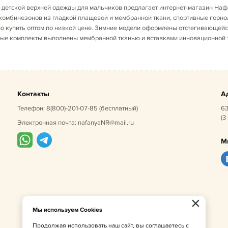
детской верхней одежды для мальчиков предлагает интернет-магазин Наф
укомбинезонов из гладкой плащевой и мембранной ткани, спортивные горн
жно купить оптом по низкой цене. Зимние модели оформлены отстегивающе
ные комплекты выполнены мембранной тканью и вставками инновационной тка
Контакты
А
Телефон:
8(800)-201-07-85
(бесплатный)
63
(3
Электронная почта:
nafanyaNR@mail.ru
М
×
Мы используем Cookies
Продолжая использовать наш сайт, вы соглашаетесь с