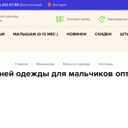
)-201-07-85
(бесплатный)
Ангарск
ской одежды
Онлайн прайс
Еженедельн
ля
АМ
МАЛЫШАМ (0-12 МЕС.)
НОВИНКИ
СКИДКИ
ШТУ
Главная
Мальчикам
Верхняя одежда
Костюмы
хней одежды для мальчиков оп