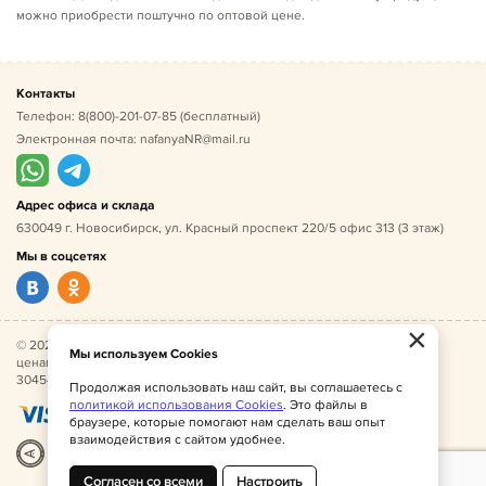
можно приобрести поштучно по оптовой цене.
Контакты
Телефон:
8(800)-201-07-85
(бесплатный)
Электронная почта:
nafanyaNR@mail.ru
Адрес офиса и склада
630049 г. Новосибирск, ул. Красный проспект 220/5 офис 313 (3 этаж)
Мы в соцсетях
×
© 2026 Нафаня — оптовые поставки детской одежды по
Мы используем Cookies
ценам производителя. ИНН 541005493544, ОГРН
304541027500052.
Продолжая использовать наш сайт, вы соглашаетесь с
политикой использования Cookies
. Это файлы в
браузере, которые помогают нам сделать ваш опыт
взаимодействия с сайтом удобнее.
Разработка
|
Веб-аналитика
Согласен со всеми
Настроить