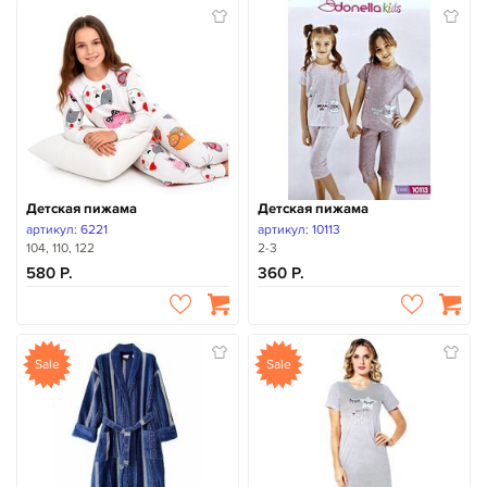
Детская пижама
Детская пижама
артикул: 6221
артикул: 10113
104, 110, 122
2-3
580
360
Sale
Sale