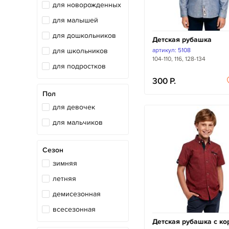
для новорожденных
джинсы
для малышей
жилет
для дошкольников
Детская рубашка
капри
для школьников
артикул: 5108
кардиган
104-110, 116, 128-134
для подростков
колготки
300
комбинезон
Пол
комплект
для девочек
костюм
для мальчиков
кофта
куртка
Сезон
зимняя
леггинсы
летняя
лонгслив
демисезонная
лосины
всесезонная
майка
Детская рубашка с ко
пальто