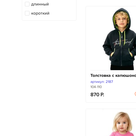
длинный
халат
короткий
худи
шапочка
шорты
юбка
Толстовка с капюшон
артикул: 2187
104-110
870