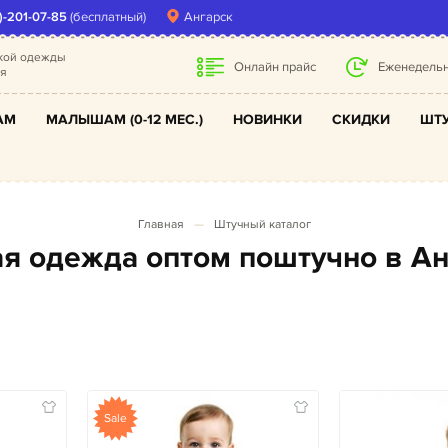
)-201-07-85
(бесплатный)
Ангарск
ской одежды
Онлайн прайс
Еженедельн
ля
АМ
МАЛЫШАМ (0-12 МЕС.)
НОВИНКИ
СКИДКИ
ШТУ
Главная
Штучный каталог
кая одежда оптом поштучно в А
Sale