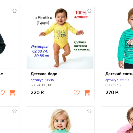
ом
Детские боди
Детский свит
артикул: 11595
артикул: 5650
68, 74, 80, 86
80, 86, 92
220
270