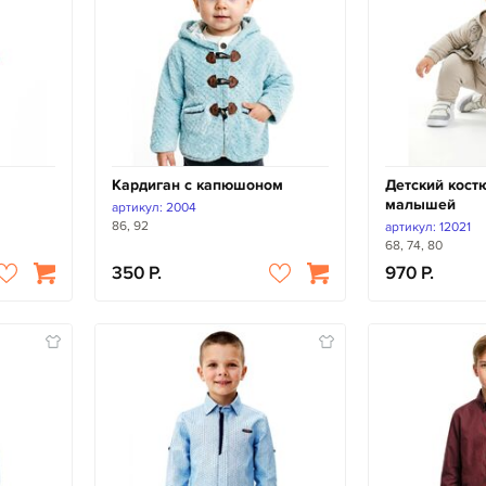
Кардиган с капюшоном
Детский кост
малышей
артикул: 2004
86, 92
артикул: 12021
68, 74, 80
350
970