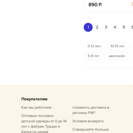
890
1
2
3
4
5
0-12 мес
10-15 лет
5-9 лет
школьная
Покупателям
Как мы работаем
стоимость доставки в
регионы РФ?
Оптовые поставки
детской одежды от 0 до 14
Условия возврата
лет
с фабрик Турции и
Совершайте больше
Китая по ценам