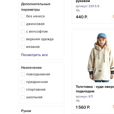
рукавом
Дополнительные
парка
артикул: 339 5-9
параметры
116
песочник
без начеса
440
пижама
джинсовая
платье
с велсофтом
поло
верхняя одежда
пуловер
вязаная
полукомбинезон
нарядная
Посмотреть все
рубашка
с начесом
сарафан
Назначение
с легким начесом
повседневная
свитшот
теплая
праздничная
толстовка
трикотажная
Толстовка - худи овер
спортивная
топ
подкладом
экокожа
артикул: 671
школьная
трусы
116
туника
1 560
Рукав
футболка