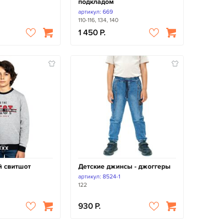
подкладом
артикул: 669
110-116, 134, 140
1 450
й свитшот
Детские джинсы - джоггеры
артикул: 8524-1
122
930