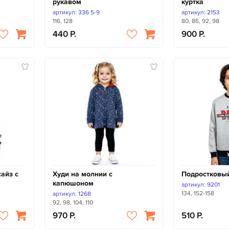
рукавом
куртка
артикул: 336 5-9
артикул: 2153
116, 128
80, 86, 92, 98
440
900
сайз с
Худи на молнии с
Подростковы
капюшоном
артикул: 9201
134, 152-158
артикул: 1268
92, 98, 104, 110
970
510