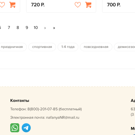
720
700
›
»
6
7
8
9
10
праздничная
спортивная
1-4 года
повседневная
демисезо
Контакты
А
Телефон:
8(800)-201-07-85
(бесплатный)
63
(3
Электронная почта:
nafanyaNR@mail.ru
М