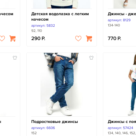
ачесом
Детская водолазка с легким
Джинсы - дж
начесом
артикул: 8129
134-140
артикул: 5832
92, 110
290
770
ы
Подростковые джинсы
Джинсы с поя
артикул: 6606
артикул: 57424
152
134, 140, 146, 152