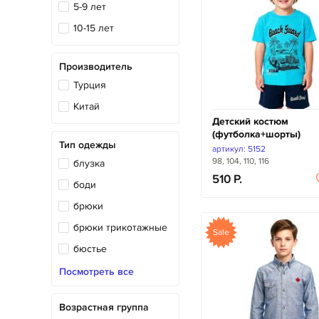
5-9 лет
10-15 лет
Производитель
Турция
Китай
Детский костюм
(футболка+шорты)
Тип одежды
артикул: 5152
98, 104, 110, 116
блузка
510
боди
брюки
брюки трикотажные
Sale
бюстье
ветровка
Посмотреть все
водолазка
Возрастная группа
джемпер