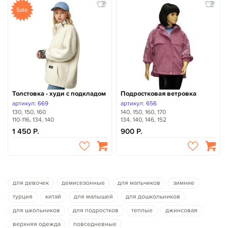
Sale
Толстовка - худи с подкладом
Подростковая ветровка
артикул: 669
артикул: 656
130, 150, 160
140, 150, 160, 170
110-116, 134, 140
134, 140, 146, 152
1 450
900
для девочек
демисезонные
для мальчиков
зимние
турция
китай
для малышей
для дошкольников
для школьников
для подростков
теплые
джинсовая
верхняя одежда
повседневные