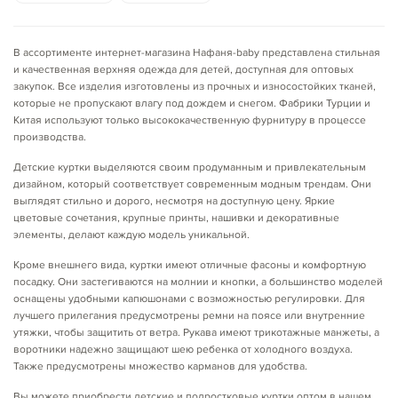
В ассортименте интернет-магазина Нафаня-baby представлена стильная
и качественная верхняя одежда для детей, доступная для оптовых
закупок. Все изделия изготовлены из прочных и износостойких тканей,
которые не пропускают влагу под дождем и снегом. Фабрики Турции и
Китая используют только высококачественную фурнитуру в процессе
производства.
Детские куртки выделяются своим продуманным и привлекательным
дизайном, который соответствует современным модным трендам. Они
выглядят стильно и дорого, несмотря на доступную цену. Яркие
цветовые сочетания, крупные принты, нашивки и декоративные
элементы, делают каждую модель уникальной.
Кроме внешнего вида, куртки имеют отличные фасоны и комфортную
посадку. Они застегиваются на молнии и кнопки, а большинство моделей
оснащены удобными капюшонами с возможностью регулировки. Для
лучшего прилегания предусмотрены ремни на поясе или внутренние
утяжки, чтобы защитить от ветра. Рукава имеют трикотажные манжеты, а
воротники надежно защищают шею ребенка от холодного воздуха.
Также предусмотрены множество карманов для удобства.
Вы можете приобрести детские и подростковые куртки оптом в нашем