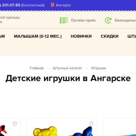
)-201-07-85
(бесплатный)
Ангарск
ской одежды
Онлайн прайс
Еженедельн
ля
АМ
МАЛЫШАМ (0-12 МЕС.)
НОВИНКИ
СКИДКИ
ШТУ
Главная
Штучный каталог
Игрушки
Детские игрушки в Ангарске