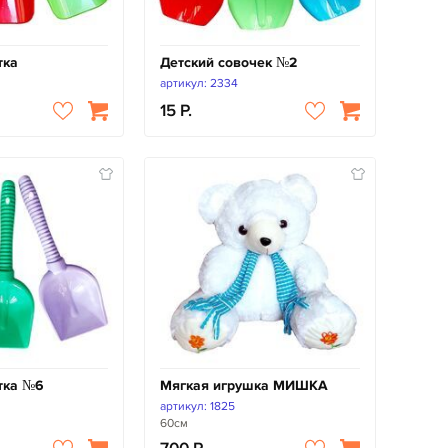
тка
Детский совочек №2
артикул: 2334
15
тка №6
Мягкая игрушка МИШКА
артикул: 1825
60см