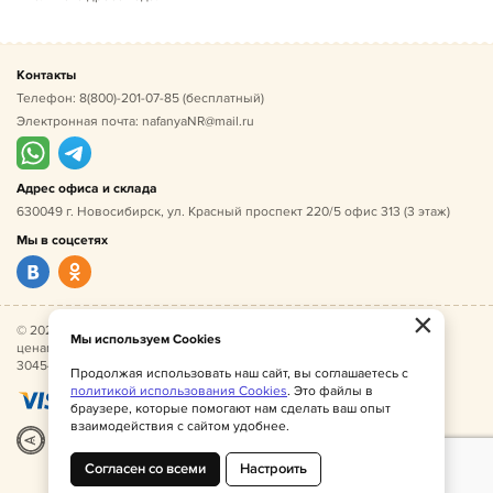
Контакты
Телефон:
8(800)-201-07-85
(бесплатный)
Электронная почта:
nafanyaNR@mail.ru
Адрес офиса и склада
630049 г. Новосибирск, ул. Красный проспект 220/5 офис 313 (3 этаж)
Мы в соцсетях
×
© 2026 Нафаня — оптовые поставки детской одежды по
Мы используем Cookies
ценам производителя. ИНН 541005493544, ОГРН
304541027500052.
Продолжая использовать наш сайт, вы соглашаетесь с
политикой использования Cookies
. Это файлы в
браузере, которые помогают нам сделать ваш опыт
взаимодействия с сайтом удобнее.
Разработка
|
Веб-аналитика
Согласен со всеми
Настроить