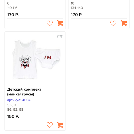
6
10
110-116
134-140
170
170
Детский комплект
(майка+трусы)
артикул: 4004
1, 2, 3
86, 92, 98
150