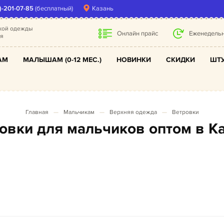
)-201-07-85
(бесплатный)
Казань
ской одежды
Онлайн прайс
Еженедельн
ля
АМ
МАЛЫШАМ (0-12 МЕС.)
НОВИНКИ
СКИДКИ
ШТУ
Главная
Мальчикам
Верхняя одежда
Ветровки
ровки для мальчиков оптом в К