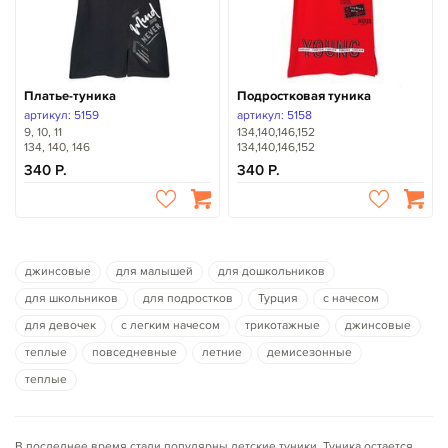
Платье-туника
Подростковая туника
артикул: 5159
артикул: 5158
9, 10, 11
134,140,146,152
134, 140, 146
134,140,146,152
340
340
джинсовые
для малышей
для дошкольников
для школьников
для подростков
Турция
с начесом
для девочек
с легким начесом
трикотажные
джинсовые
теплые
повседневные
летние
демисезонные
теплые
В последнее время стали популярны детские туники. Туника остается