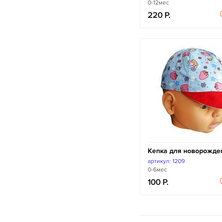
0-12мес
220
Кепка для новорожде
артикул: 1209
0-6мес
100