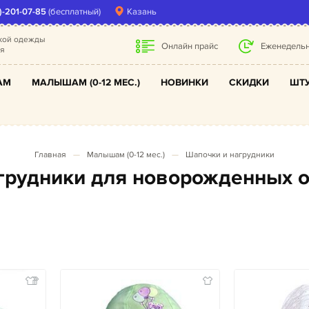
)-201-07-85
(бесплатный)
Казань
ской одежды
Онлайн прайс
Еженедельн
ля
АМ
МАЛЫШАМ (0-12 МЕС.)
НОВИНКИ
СКИДКИ
ШТУ
Главная
Малышам (0-12 мес.)
Шапочки и нагрудники
агрудники для новорожденных 