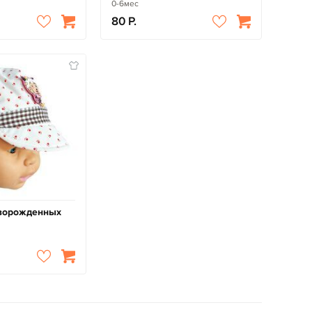
0-6мес
80
оворожденных