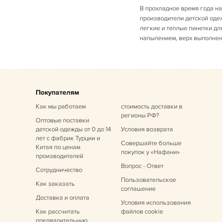
В прохладное время года н
производители детской одеж
легкие и теплые пинетки д
напылением, верх выполнен 
Покупателям
Как мы работаем
стоимость доставки в
регионы РФ?
Оптовые поставки
детской одежды от 0 до 14
Условия возврата
лет
с фабрик Турции и
Совершайте больше
Китая по ценам
покупок у «Нафани»
производителей
Вопрос - Ответ
Сотрудничество
Пользовательское
Как заказать
соглашение
Доставка и оплата
Условия использования
Как рассчитать
файлов cookie
предварительную