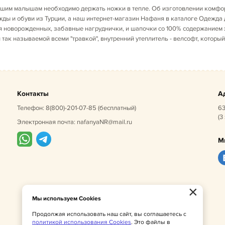
ашим малышам необходимо держать ножки в тепле. Об изготовлении комфор
ды и обуви из Турции, а наш интернет-магазин Нафаня в каталоге Одежда 
ля новорожденных, забавные нагруднички, и шапочки со 100% содержанием
так называемой всеми "травкой", внутренний утеплитель - велсофт, который
Контакты
А
Телефон:
8(800)-201-07-85
(бесплатный)
63
(3
Электронная почта:
nafanyaNR@mail.ru
М
×
Мы используем Cookies
Продолжая использовать наш сайт, вы соглашаетесь с
политикой использования Cookies
. Это файлы в