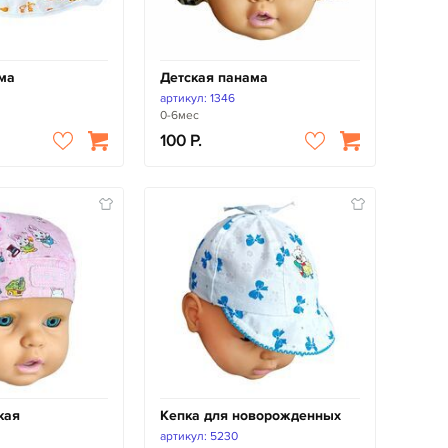
ма
Детская панама
артикул: 1346
0-6мес
100
кая
Кепка для новорожденных
артикул: 5230