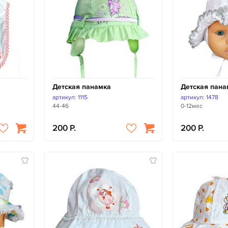
Детская панамка
Детская пана
артикул: 1115
артикул: 1478
44-46
0-12мес
200
200