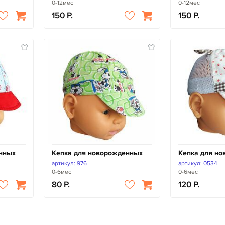
0-12мес
0-12мес
150
150
нных
Кепка для новорожденных
Кепка для н
артикул: 976
артикул: 0534
0-6мес
0-6мес
80
120