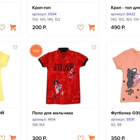
Кроп-топ
Кроп - топ дл
артикул: 3594
артикул: 8432
134, 140, 146, 152
140, 152, 164, 176
200
490
Sale
ОЙ
Поло для мальчика
Футболка О
артикул: 4614
артикул: 8591
158-164
92, 98
300
350