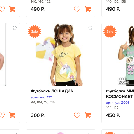
140, 146, 152
146, 152, 158
490
490
Sale
Sale
Футболка ЛОШАДКА
Футболка М
КОСМОНАВТ
артикул: 2011
98, 104, 110, 116
артикул: 2006
104, 122
300
450