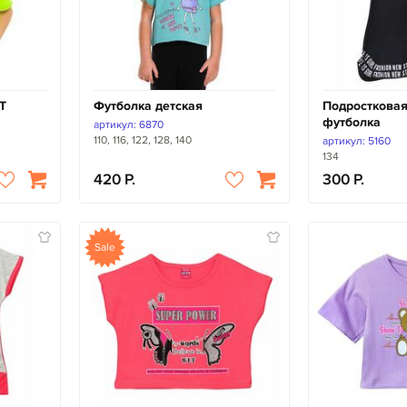
Т
Футболка детская
Подростковая
футболка
артикул: 6870
110, 116, 122, 128, 140
артикул: 5160
134
420
300
Sale