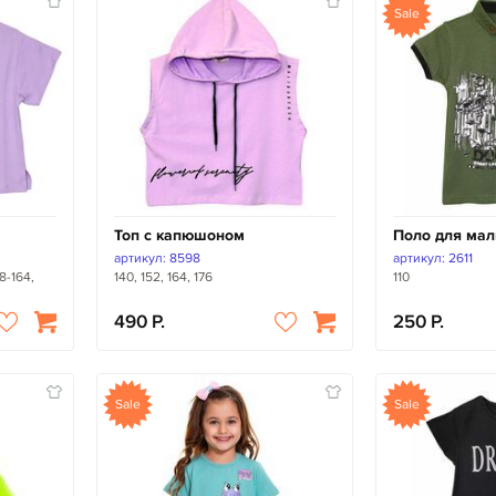
Sale
Топ с капюшоном
Поло для мал
артикул: 8598
артикул: 2611
8-164,
140, 152, 164, 176
110
490
250
Sale
Sale