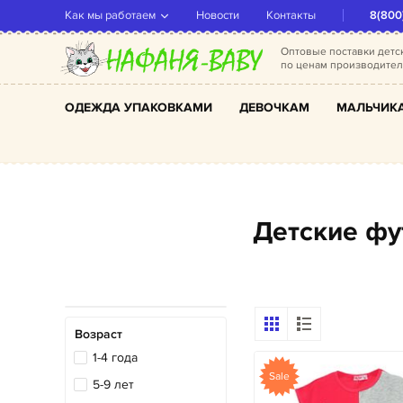
Как мы работаем
Новости
Контакты
8(800
Оптовые поставки дет
по ценам производите
ОДЕЖДА УПАКОВКАМИ
ДЕВОЧКАМ
МАЛЬЧИК
Детские ф
Возраст
1-4 года
Sale
5-9 лет