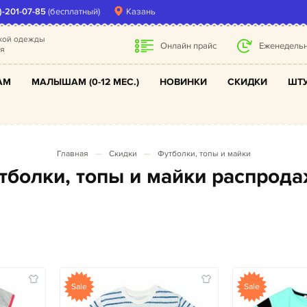
)-201-07-85
(бесплатный)
Казань
ской одежды
Онлайн прайс
Еженедельн
ля
АМ
МАЛЫШАМ (0-12 МЕС.)
НОВИНКИ
СКИДКИ
ШТУ
Главная
Скидки
Футболки, топы и майки
утболки, топы и майки распрода
Sale
Sale