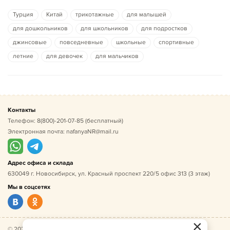
Турция
Китай
трикотажные
для малышей
для дошкольников
для школьников
для подростков
джинсовые
повседневные
школьные
спортивные
летние
для девочек
для мальчиков
Контакты
Телефон:
8(800)-201-07-85
(бесплатный)
Электронная почта:
nafanyaNR@mail.ru
Адрес офиса и склада
630049 г. Новосибирск, ул. Красный проспект 220/5 офис 313 (3 этаж)
Мы в соцсетях
×
© 2026 Нафаня — оптовые поставки детской одежды по