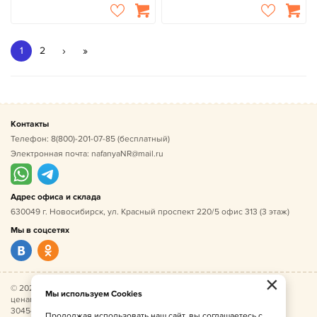
›
»
1
2
Контакты
Телефон:
8(800)-201-07-85
(бесплатный)
Электронная почта:
nafanyaNR@mail.ru
Адрес офиса и склада
630049 г. Новосибирск, ул. Красный проспект 220/5 офис 313 (3 этаж)
Мы в соцсетях
×
© 2026 Нафаня — оптовые поставки детской одежды по
Мы используем Cookies
ценам производителя. ИНН 541005493544, ОГРН
304541027500052.
Продолжая использовать наш сайт, вы соглашаетесь с