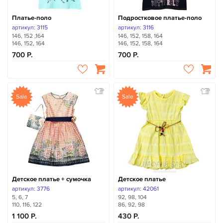
Платье-поло
Подростковое платье-поло
артикул: 3115
артикул: 3116
146, 152 ,164
146, 152, 158, 164
146, 152, 164
146, 152, 158, 164
700
700
Sale
Sale
Детское платье + сумочка
Детское платье
артикул: 3776
артикул: 42061
5, 6, 7
92, 98, 104
110, 116, 122
86, 92, 98
1 100
430