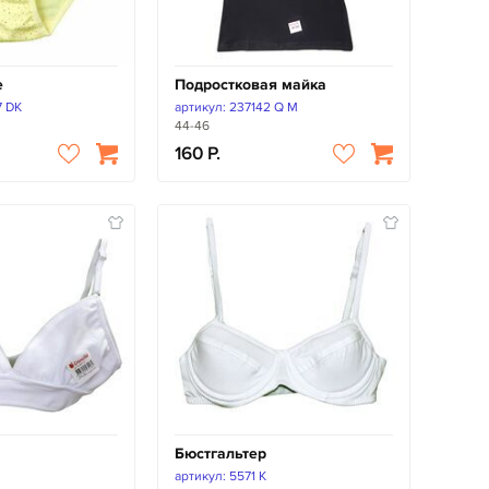
е
Подростковая майка
7 DK
артикул: 237142 Q M
44-46
160
Бюстгальтер
артикул: 5571 K