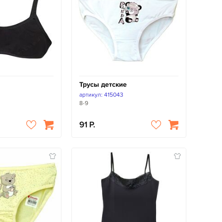
Трусы детские
B
артикул: 415043
8-9
91