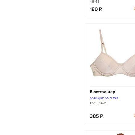
46-48
180
Бюстгальтер
артикул: 5571 WK
12-13, 14-15
385