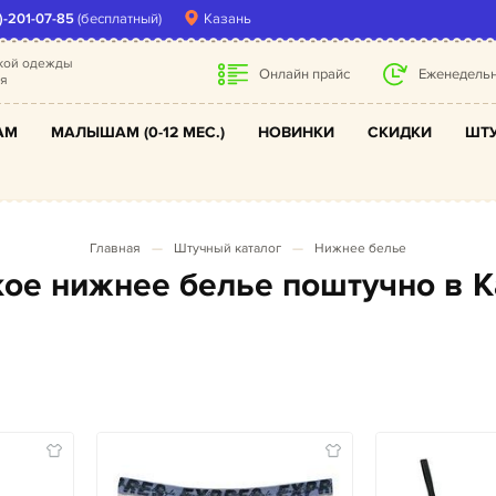
)-201-07-85
(бесплатный)
Казань
ской одежды
Онлайн прайс
Еженедельн
ля
АМ
МАЛЫШАМ (0-12 МЕС.)
НОВИНКИ
СКИДКИ
ШТУ
Главная
Штучный каталог
Нижнее белье
ское нижнее белье поштучно в 