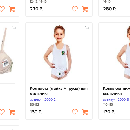
12-13, 14-15
14-15
270
280
Комплект (майка + трусы) для
Комплект ниж
мальчика
мальчика
артикул: 2000-2
артикул: 2000-6
86-92
110-116
160
170